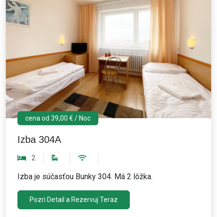
cena od 39,00 € / Noc
Izba 304A
2
Izba je súčasťou Bunky 304. Má 2 lôžka.
Pozri Detail a Rezervuj Teraz