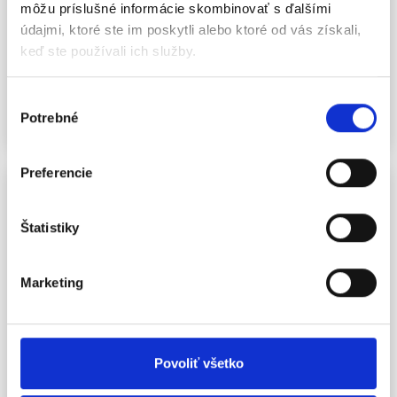
môžu príslušné informácie skombinovať s ďalšími
3
údajmi, ktoré ste im poskytli alebo ktoré od vás získali,
keď ste používali ich služby.
Izba je súčasťou Bunky 307. Má 2 lôžka a prístelku.
Výber
Pozri Detail a Rezervuj Teraz
Potrebné
súhlasu
Preferencie
Štatistiky
Marketing
Povoliť všetko