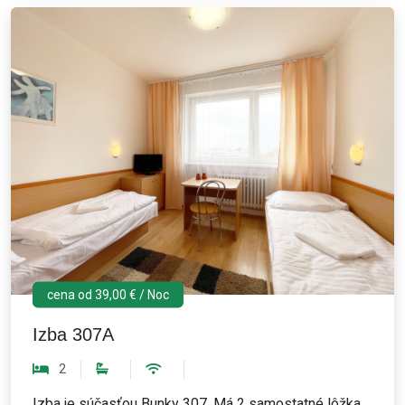
cena od 39,00 € / Noc
Izba 307A
2
Izba je súčasťou Bunky 307. Má 2 samostatné lôžka.