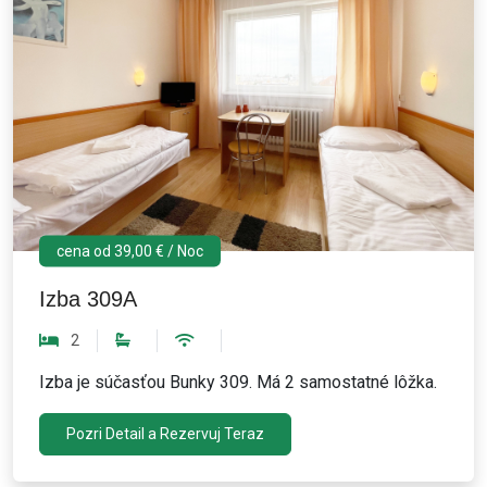
cena od 39,00 € / Noc
Izba 309A
2
Izba je súčasťou Bunky 309. Má 2 samostatné lôžka.
Pozri Detail a Rezervuj Teraz