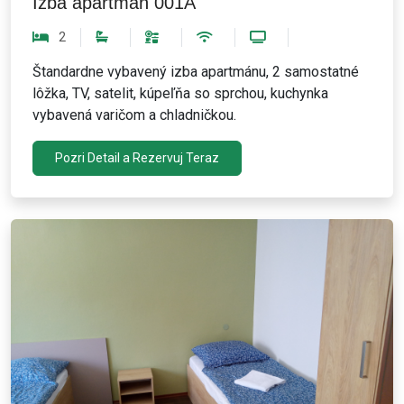
Izba apartmán 001A
2
Štandardne vybavený izba apartmánu, 2 samostatné
lôžka, TV, satelit, kúpeľňa so sprchou, kuchynka
vybavená varičom a chladničkou.
Pozri Detail a Rezervuj Teraz