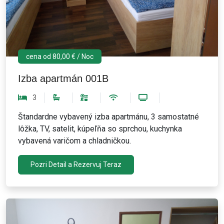
cena od 80,00 € / Noc
Izba apartmán 001B
3
Štandardne vybavený izba apartmánu, 3 samostatné
lôžka, TV, satelit, kúpeľňa so sprchou, kuchynka
vybavená varičom a chladničkou.
Pozri Detail a Rezervuj Teraz