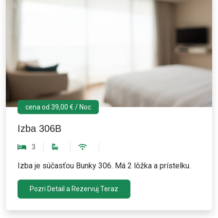
cena od 39,00 € / Noc
Izba 306B
3
Izba je súčasťou Bunky 306. Má 2 lôžka a prístelku.
Pozri Detail a Rezervuj Teraz