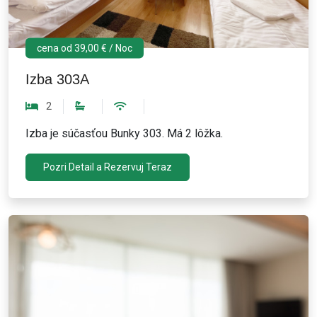
cena od 39,00 € / Noc
Izba 303A
2
Izba je súčasťou Bunky 303. Má 2 lôžka.
Pozri Detail a Rezervuj Teraz