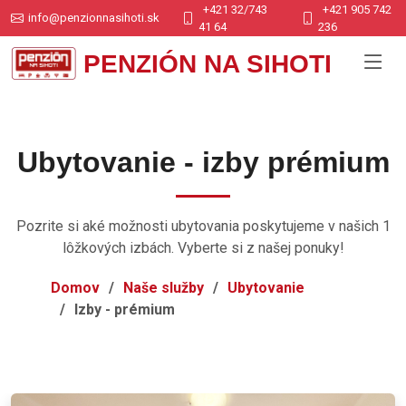
+421 32/743
+421 905 742
info@penzionnasihoti.sk
41 64
236
PENZIÓN NA SIHOTI
Ubytovanie - izby prémium
Pozrite si aké možnosti ubytovania poskytujeme v našich 1
lôžkových izbách. Vyberte si z našej ponuky!
Domov
Naše služby
Ubytovanie
Izby - prémium