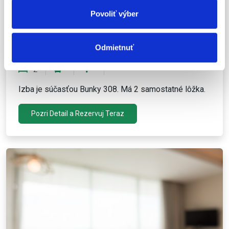
Povoliť výber
cena od 39,00 € / Noc
Odmietnuť
Izba 308A
2
Izba je súčasťou Bunky 308. Má 2 samostatné lôžka.
Pozri Detail a Rezervuj Teraz