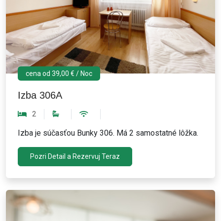
cena od 39,00 € / Noc
Izba 306A
2
Izba je súčasťou Bunky 306. Má 2 samostatné lôžka.
Pozri Detail a Rezervuj Teraz