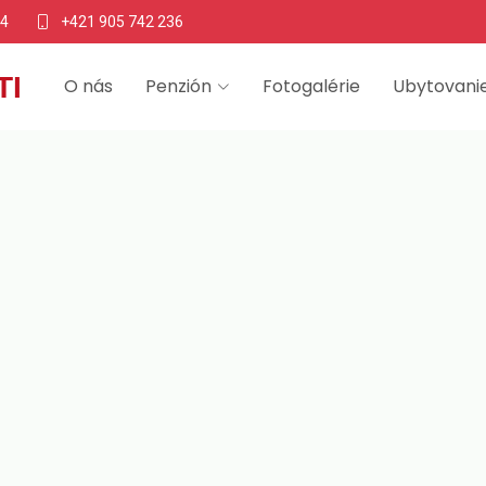
64
+421 905 742 236
TI
O nás
Penzión
Fotogalérie
Ubytovani
zión na Sihoti Trenč
ytovanie blízko cen
enčíne ponúka komfortné a cenovo dostupné ubytovanie v tichej l
lohe je ideálny pre turistov, pracovné cesty aj dlhodobé pobyty.
si svoj pobyt ešte dnes!
Rezervujte si ubytovanie - Penzión na Sihoti