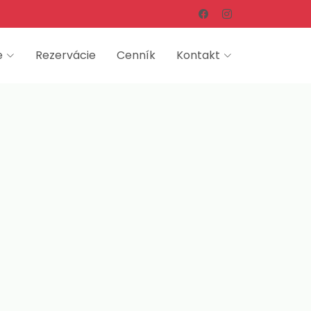
e
Rezervácie
Cenník
Kontakt
ín –
tra
okalite neďaleko centra
Neváhajte a rezervujte