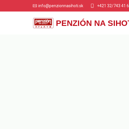
+421 32/743 41 
info@penzionnasihoti.sk
PENZIÓN NA SIHO
Pen
ub
Penzión na Sihoti v Tr
mesta. Vďaka výbornej po