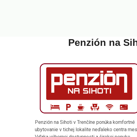
Penzión na Sih
Penzión na Sihoti v Trenčíne ponúka komfortné
ubytovanie v tichej lokalite neďaleko centra mes
Vďaka výbornej dostupnosti a širokej ponuke