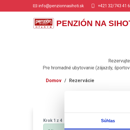
+421 32/743 41 
info@penzionnasihoti.sk
PENZIÓN NA SIHO
Rezervujte
Pre hromadné ubytovanie (zájazdy, športové
Domov
Rezervácie
Súhlas
Krok 1 z 4