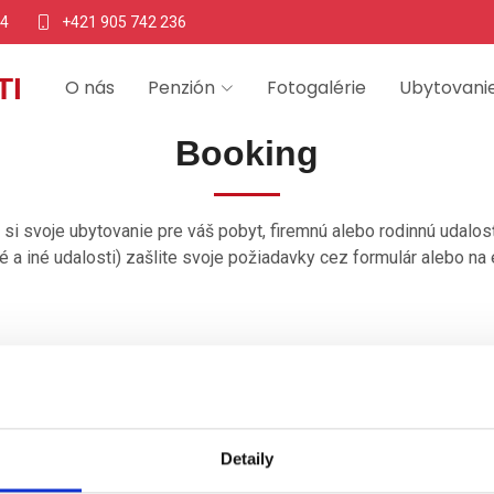
64
+421 905 742 236
TI
O nás
Penzión
Fotogalérie
Ubytovani
Booking
 si svoje ubytovanie pre váš pobyt, firemnú alebo rodinnú udalosť 
 a iné udalosti) zašlite svoje požiadavky cez formulár alebo n
Detaily