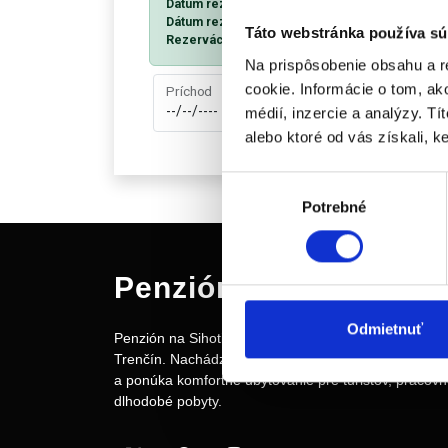
Dátum rezervácie od
je dátum príchodu a zárove
Dátum rezervácie do
je dátum odchodu a zároveň
Táto webstránka používa sú
Rezervácia vám ponúkne v zvolenom rozsahu dátu
Na prispôsobenie obsahu a r
cookie. Informácie o tom, ak
Príchod
Odchod
médií, inzercie a analýzy. Tí
alebo ktoré od vás získali, ke
Výber
Potrebné
súhlasu
Penzión na Sihoti
Odmietnuť
Penzión na Sihoti patrí medzi vyhľadávané ubytovan
Trenčín. Nachádza sa v tichej lokalite len 800 metro
a ponúka komfortné ubytovanie pre turistov, pracovn
dlhodobé pobyty.