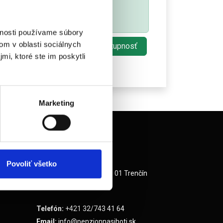
ť.
reba dodržať.
ásledne z našej ponuky vyberiete.
vnosti používame súbory
om v oblasti sociálnych
Overiť dostupnosť
ba
mi, ktoré ste im poskytli
Marketing
Kontaktujte nás
ov
BECKOVSKÁ 6847 s.r.o.
Povoliť všetko
Švermova 1611/21 , 911 01 Trenčín
číne
Slovenská republika
Telefón:
+421 32/743 41 64
Email:
info@penzionnasihoti.sk